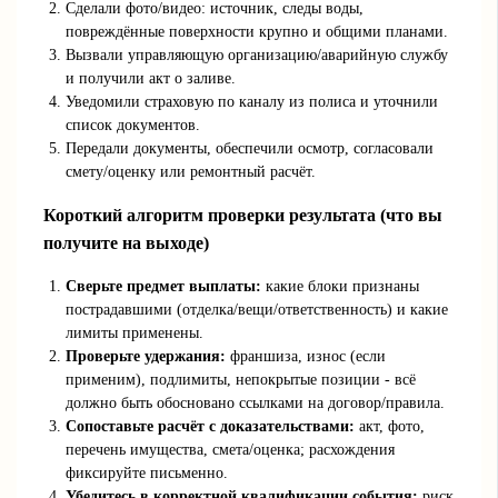
Сделали фото/видео: источник, следы воды,
повреждённые поверхности крупно и общими планами.
Вызвали управляющую организацию/аварийную службу
и получили акт о заливе.
Уведомили страховую по каналу из полиса и уточнили
список документов.
Передали документы, обеспечили осмотр, согласовали
смету/оценку или ремонтный расчёт.
Короткий алгоритм проверки результата (что вы
получите на выходе)
Сверьте предмет выплаты:
какие блоки признаны
пострадавшими (отделка/вещи/ответственность) и какие
лимиты применены.
Проверьте удержания:
франшиза, износ (если
применим), подлимиты, непокрытые позиции - всё
должно быть обосновано ссылками на договор/правила.
Сопоставьте расчёт с доказательствами:
акт, фото,
перечень имущества, смета/оценка; расхождения
фиксируйте письменно.
Убедитесь в корректной квалификации события:
риск