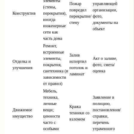
элементы
Пожар
управляющей
(стены,
повредил
организации,
Конструктив
перекрытия),
перекрытие/
фото,
иногда
стену
документы на
инженерные
объект
сети как
часть дома
Ремонт,
встроенные
Залив
элементы,
Акт о заливе,
Отделка и
испортил
покрытия,
фото, смета/
улучшения
потолок и
сантехника (в
оценка
ламинат
зависимости
от правил)
Мебель,
техника,
Заявление в
личные
полицию,
Кража
Движимое
вещи;
постановления/
техники со
имущество
ценности
справки,
взломом
часто с
перечень
особыми
утраченного