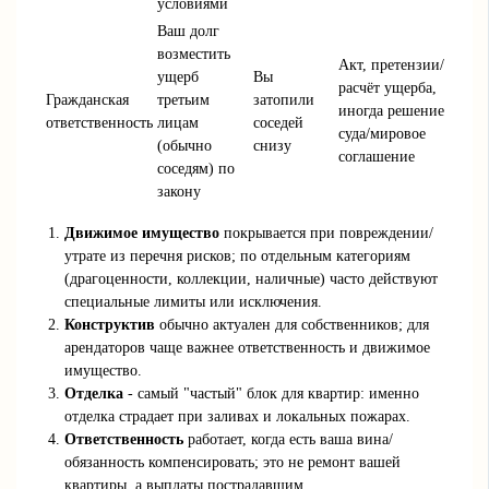
условиями
Ваш долг
возместить
Акт, претензии/
ущерб
Вы
расчёт ущерба,
Гражданская
третьим
затопили
иногда решение
ответственность
лицам
соседей
суда/мировое
(обычно
снизу
соглашение
соседям) по
закону
Движимое имущество
покрывается при повреждении/
утрате из перечня рисков; по отдельным категориям
(драгоценности, коллекции, наличные) часто действуют
специальные лимиты или исключения.
Конструктив
обычно актуален для собственников; для
арендаторов чаще важнее ответственность и движимое
имущество.
Отделка
- самый "частый" блок для квартир: именно
отделка страдает при заливах и локальных пожарах.
Ответственность
работает, когда есть ваша вина/
обязанность компенсировать; это не ремонт вашей
квартиры, а выплаты пострадавшим.