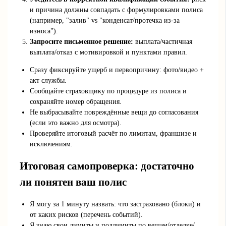
и причина должны совпадать с формулировками полиса
(например, "залив" vs "конденсат/протечка из‑за
износа").
Запросите письменное решение:
выплата/частичная
выплата/отказ с мотивировкой и пунктами правил.
Сразу фиксируйте ущерб и первопричину: фото/видео +
акт службы.
Сообщайте страховщику по процедуре из полиса и
сохраняйте номер обращения.
Не выбрасывайте повреждённые вещи до согласования
(если это важно для осмотра).
Проверяйте итоговый расчёт по лимитам, франшизе и
исключениям.
Итоговая самопроверка: достаточно
ли понятен ваш полис
Я могу за 1 минуту назвать: что застраховано (блоки) и
от каких рисков (перечень событий).
Я знаю свои лимиты и подлимиты по вещам/отделке/