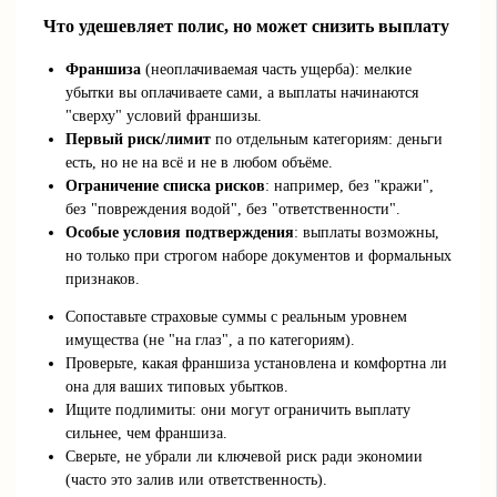
Что удешевляет полис, но может снизить выплату
Франшиза
(неоплачиваемая часть ущерба): мелкие
убытки вы оплачиваете сами, а выплаты начинаются
"сверху" условий франшизы.
Первый риск/лимит
по отдельным категориям: деньги
есть, но не на всё и не в любом объёме.
Ограничение списка рисков
: например, без "кражи",
без "повреждения водой", без "ответственности".
Особые условия подтверждения
: выплаты возможны,
но только при строгом наборе документов и формальных
признаков.
Сопоставьте страховые суммы с реальным уровнем
имущества (не "на глаз", а по категориям).
Проверьте, какая франшиза установлена и комфортна ли
она для ваших типовых убытков.
Ищите подлимиты: они могут ограничить выплату
сильнее, чем франшиза.
Сверьте, не убрали ли ключевой риск ради экономии
(часто это залив или ответственность).