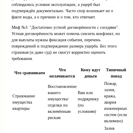
соблюдались условия эксплуатации, а ущерб был
подтверждён документально. Часто спор возникает не о
факте воды, а о причине и о том, кто отвечает.
Миф №3: "Достаточно устной договорённости с соседями".
Устная договорённость может помочь снизить конфликт, но
для выплаты нужны фиксация события, перечень
повреждений и подтверждение размера ущерба. Без этого
страховая (и даже суд) не смогут корректно оценить
требования.
Что
Кому идут
Типичный
Что сравниваем
оплачивается
деньги
повод
Пожар,
Восстановление
залив,
вашего
Вам или
Страхование
кража,
имущества/
подрядчику
имущества
авария
отделки по
(по
квартиры
инженерных
включённым
условиям)
систем (если
рискам
включено)
Залив