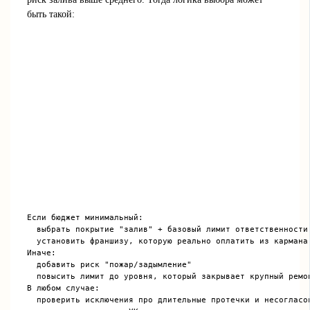
быть такой:
Если бюджет минимальный:

  выбрать покрытие "залив" + базовый лимит ответственности

  установить франшизу, которую реально оплатить из кармана

Иначе:

  добавить риск "пожар/задымление"

  повысить лимит до уровня, который закрывает крупный ремон
В любом случае:

  проверить исключения про длительные протечки и несогласов