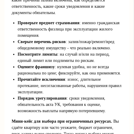
какие причины залива включены, как определяется
ответственность, какие сроки уведомления и какие
документы обязательны.
Проверьте предмет страхования
: именно гражданская
ответственность физлица при эксплуатации жилого
помещения.
Сверьте перечень рисков
: залив/пожар/ремонт/вред
общедомовому имуществу - что реально включено.
Посмотрите лимиты
: на случай и/или на период,
единый лимит или подлимиты по рискам.
Оцените франшизу
: нулевая удобна, но не всегда
рациональна по цене; фиксируйте, как она применяется.
Прочитайте исключения
: износ, длительное
протекание, несогласованные работы, нарушения правил
эксплуатации.
Порядок урегулирования
: сроки уведомления,
обязательность акта УК, требования к оценке,
возможность выплаты напрямую потерпевшему.
Мини-кейс для выбора при ограниченных ресурсах.
Вы
сдаёте квартиру или часто уезжаете, бюджет ограничен,
риск залива выше среднего. Тогда логика выбора может