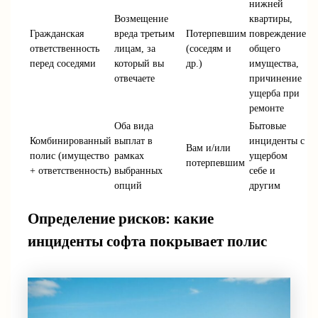
нижней
Возмещение
квартиры,
Гражданская
вреда третьим
Потерпевшим
повреждение
ответственность
лицам, за
(соседям и
общего
перед соседями
который вы
др.)
имущества,
отвечаете
причинение
ущерба при
ремонте
Оба вида
Бытовые
Комбинированный
выплат в
инциденты с
Вам и/или
полис (имущество
рамках
ущербом
потерпевшим
+ ответственность)
выбранных
себе и
опций
другим
Определение рисков: какие
инциденты софта покрывает полис