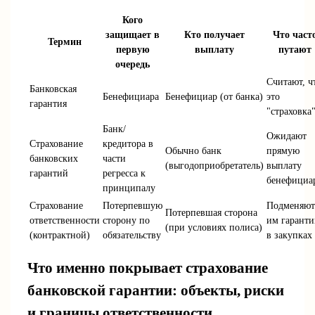
Кого
защищает в
Кто получает
Что част
Термин
первую
выплату
путают
очередь
Считают, ч
Банковская
Бенефициара
Бенефициар (от банка)
это
гарантия
"страховка
Банк/
Ожидают
Страхование
кредитора в
Обычно банк
прямую
банковских
части
(выгодоприобретатель)
выплату
гарантий
регресса к
бенефициа
принципалу
Страхование
Потерпевшую
Подменяю
Потерпевшая сторона
ответственности
сторону по
им гарант
(при условиях полиса)
(контрактной)
обязательству
в закупках
Что именно покрывает страхование
банковской гарантии: объекты, риски
и границы ответственности