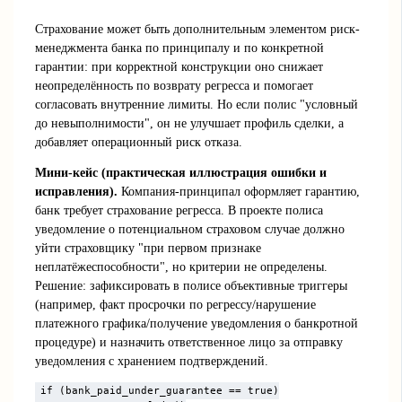
Страхование может быть дополнительным элементом риск-
менеджмента банка по принципалу и по конкретной
гарантии: при корректной конструкции оно снижает
неопределённость по возврату регресса и помогает
согласовать внутренние лимиты. Но если полис "условный
до невыполнимости", он не улучшает профиль сделки, а
добавляет операционный риск отказа.
Мини-кейс (практическая иллюстрация ошибки и
исправления).
Компания-принципал оформляет гарантию,
банк требует страхование регресса. В проекте полиса
уведомление о потенциальном страховом случае должно
уйти страховщику "при первом признаке
неплатёжеспособности", но критерии не определены.
Решение: зафиксировать в полисе объективные триггеры
(например, факт просрочки по регрессу/нарушение
платежного графика/получение уведомления о банкротной
процедуре) и назначить ответственное лицо за отправку
уведомления с хранением подтверждений.
if (bank_paid_under_guarantee == true)
