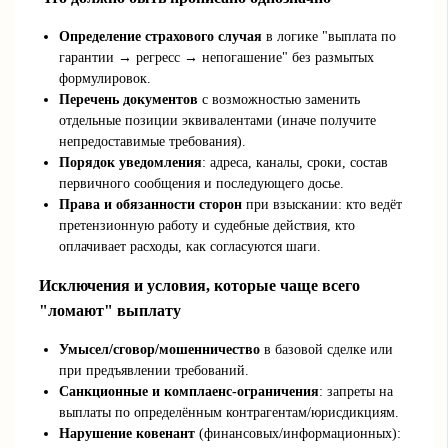
Определение страхового случая
в логике "выплата по
гарантии → регресс → непогашение" без размытых
формулировок.
Перечень документов
с возможностью заменить
отдельные позиции эквивалентами (иначе получите
непредоставимые требования).
Порядок уведомления
: адреса, каналы, сроки, состав
первичного сообщения и последующего досье.
Права и обязанности сторон
при взыскании: кто ведёт
претензионную работу и судебные действия, кто
оплачивает расходы, как согласуются шаги.
Исключения и условия, которые чаще всего
"ломают" выплату
Умысел/сговор/мошенничество
в базовой сделке или
при предъявлении требований.
Санкционные и комплаенс-ограничения
: запреты на
выплаты по определённым контрагентам/юрисдикциям.
Нарушение ковенант
(финансовых/информационных):