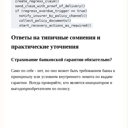
  create_regress_claim()

  send_claim_with_proof_of_delivery()

  if (regress_overdue_trigger == true)

    notify_insurer_by_policy_channel()

    collect_policy_documents()

    start_recovery_actions_as_required()
Ответы на типичные сомнения и
практические уточнения
Страхование банковской гарантии обязательно?
Само по себе - нет, но оно может быть требованием банка к
принципалу или условием внутреннего лимита по выдаче
гарантии. Всегда проверяйте, кто является инициатором и
выгодоприобретателем по полису.