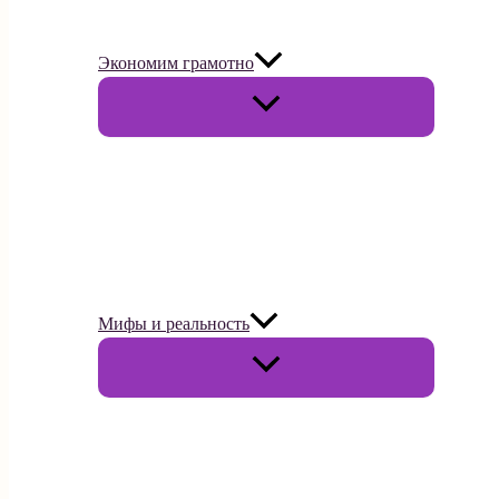
Экономим грамотно
Переключатель
меню
Мифы и реальность
Переключатель
меню