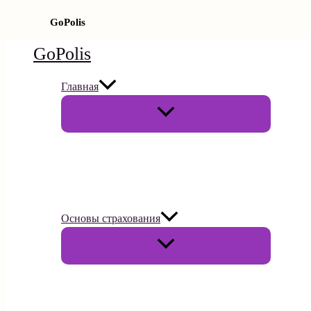
GoPolis
Перейти
GoPolis
к
содержимому
Главная
Переключатель
меню
Основы страхования
Переключатель
меню