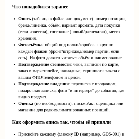
Что понадобится заранее
Опись
(таблица в файле или документ): номер позиции,
бренд/линейка, объём, вариант аромата, дата покупки
(если известна), состояние (новый/распечатан), место
хранения.
Фотосъёмка
: общий вид полки/коробов + крупно
каждый флакон (фронт/штрихкод/номер партии, если
есть). На фото должен читаться объём и наименование.
Подтверждение стоимости
: чеки, выписки по карте,
заказ в маркетплейсе, накладные, скриншоты заказа с
вашим ФИО/телефоном и ценой.
Подтверждение владения
: переписка с продавцом,
подарочная записка, фото "в интерьере" до события, где
видно предмет.
Оценка
(по необходимости): письмо/акт оценщика или
магазина для редких/лимитированных позиций.
Как оформить опись так, чтобы её приняли
Присвойте каждому флакону
ID
(например, GDS-001) и