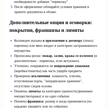
необходимости добавьте "перевозку".
После оформления соблюдайте условия хранения и
храните документы в облаке.
Дополнительные опции и оговорки:
покрытия, франшизы и лимиты
Коллекция указана
в приложении к договору
(опись/
перечень) или явно входит в категорию застрахованного
имущества.
Прописаны риски:
пожар, залив, кража со взломом
(и
дополнительно - перевозка, если актуально).
Уточнено, покрывается ли
повреждение упаковки
(коробка/этикетка) как часть ущерба предмета.
Проверены
исключения
: влажность, плесень,
естественная порча, "неправильное хранение",
отсутствие следов взлома.
Понятны
лимиты
на категории (ценности/движимое
имущество/кража) и на одно событие.
Понятна
франшиза
: размер и когда применяется (по
каждому предмету или по событию).