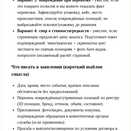
Вариант 3: повреждение при перевозке
- уместен, если
это покрыто полисом и вы можете показать факт
перевозки. Зафиксируйте упаковку, кейс, место
происшествия, список повреждённых позиций; не
выбрасывайте осколки/упаковку до решения.
Вариант 4: спор о стоимости/редкости
- уместен, если
страховщик предлагает цену аналога. Подготовьте пакет
подтверждений: чеки/выписки + скриншоты цен/
листинги по снятым позициям + фото батч‑кодов,
попросите письменный расчёт страховой.
Что писать в заявлении (короткий шаблон
смысла)
Дата, время, место события; краткое описание
обстоятельств без предположений.
Перечень повреждённых/утраченных позиций по реестру
(ID позиции, бренд, оттенок, объём, состояние).
Приложения: фото/видео, документы покупки,
подтверждение обращения в компетентные органы/
службы (если применимо).
Просьба о выплате/возмещении по условиям договора и