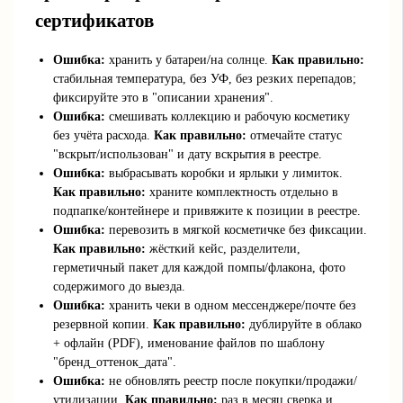
сертификатов
Ошибка:
хранить у батареи/на солнце.
Как правильно:
стабильная температура, без УФ, без резких перепадов;
фиксируйте это в "описании хранения".
Ошибка:
смешивать коллекцию и рабочую косметику
без учёта расхода.
Как правильно:
отмечайте статус
"вскрыт/использован" и дату вскрытия в реестре.
Ошибка:
выбрасывать коробки и ярлыки у лимиток.
Как правильно:
храните комплектность отдельно в
подпапке/контейнере и привяжите к позиции в реестре.
Ошибка:
перевозить в мягкой косметичке без фиксации.
Как правильно:
жёсткий кейс, разделители,
герметичный пакет для каждой помпы/флакона, фото
содержимого до выезда.
Ошибка:
хранить чеки в одном мессенджере/почте без
резервной копии.
Как правильно:
дублируйте в облако
+ офлайн (PDF), именование файлов по шаблону
"бренд_оттенок_дата".
Ошибка:
не обновлять реестр после покупки/продажи/
утилизации.
Как правильно:
раз в месяц сверка и