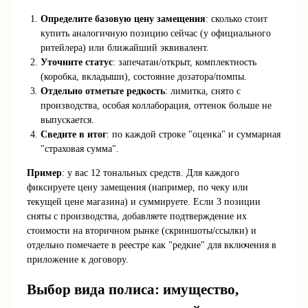
Определите базовую цену замещения
: сколько стоит
купить аналогичную позицию сейчас (у официального
ритейлера) или ближайший эквивалент.
Уточните статус
: запечатан/открыт, комплектность
(коробка, вкладыши), состояние дозатора/помпы.
Отдельно отметьте редкость
: лимитка, снято с
производства, особая коллаборация, оттенок больше не
выпускается.
Сведите в итог
: по каждой строке "оценка" и суммарная
"страховая сумма".
Пример
: у вас 12 тональных средств. Для каждого
фиксируете цену замещения (например, по чеку или
текущей цене магазина) и суммируете. Если 3 позиции
сняты с производства, добавляете подтверждение их
стоимости на вторичном рынке (скриншоты/ссылки) и
отдельно помечаете в реестре как "редкие" для включения в
приложение к договору.
Выбор вида полиса: имущество,