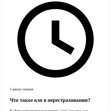
3 минут чтения
Что такое кэп в перестраховании?
В сфере перестрахования термин "кэп" (от англ. cap —