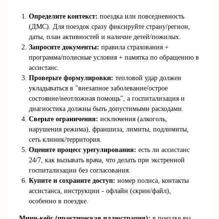
Определите контекст:
поездка или повседневность
(ДМС). Для поездок сразу фиксируйте страну/регион,
даты, план активностей и наличие детей/пожилых.
Запросите документы:
правила страхования +
программа/полисные условия + памятка по обращению в
ассистанс.
Проверьте формулировки:
тепловой удар должен
укладываться в "внезапное заболевание/острое
состояние/неотложная помощь", а госпитализация и
диагностика должны быть допустимыми расходами.
Сверьте ограничения:
исключения (алкоголь,
нарушения режима), франшиза, лимиты, подлимиты,
сеть клиник/территория.
Оцените процесс урегулирования:
есть ли ассистанс
24/7, как вызывать врача, что делать при экстренной
госпитализации без согласования.
Купите и сохраните доступ:
номер полиса, контакты
ассистанса, инструкции - офлайн (скрин/файл),
особенно в поездке.
Мини-кейс (практическая иллюстрация):
в поездке вы