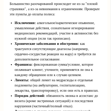
Большинство разочарований происходит не из-за "плохой
страховки", а из-за невнимания к ограничениям. Проверьте
эти пункты до оплаты полиса:
Исключения:
алкогольное/наркотическое опьянение,
умышленные действия, сознательное игнорирование
медицинских рекомендаций, участие в активностях без
нужной опции (если так прописано).
Хронические заболевания и обострения:
как
трактуются сопутствующие диагнозы (например,
сердечно-сосудистые реакции на жару) и требуется ли
дополнительное согласование.
Франшиза:
фиксированная сумма/условие, которое
оплачивает клиент; уточните, применяется ли она к
каждому обращению или к случаю целиком.
Лимиты:
общий лимит на медрасходы и отдельные
подлимиты (на амбулаторию, госпитализацию,
лекарства, транспортировку), если они есть в правилах.
Порядок действий:
обязанность звонка в ассистанс до
визита (кроме экстренных ситуаций) и последствия
нарушения (частичный/полный отказ).